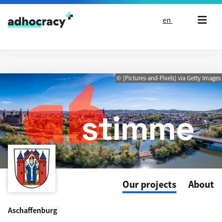
Skip to content
en
© [Pictures-and-Pixels] via Getty Images
Our projects
About
Aschaffenburg