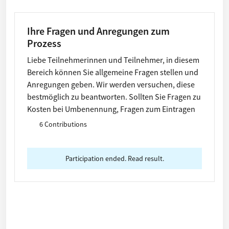
Ihre Fragen und Anregungen zum
Prozess
Liebe Teilnehmerinnen und Teilnehmer, in diesem
Bereich können Sie allgemeine Fragen stellen und
Anregungen geben. Wir werden versuchen, diese
bestmöglich zu beantworten. Sollten Sie Fragen zu
Kosten bei Umbenennung, Fragen zum Eintragen
von Vorschlägen oder ähnliche Fragen haben,
6 Contributions
verweisen wir auf die FAQs. Diese finden Sie unter
"Informationen".
Participation ended. Read result.