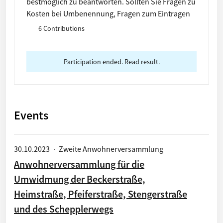
bestmöglich zu beantworten. Sollten Sie Fragen zu
Kosten bei Umbenennung, Fragen zum Eintragen
von Vorschlägen oder ähnliche Fragen haben,
6 Contributions
verweisen wir auf die FAQs. Diese finden Sie unter
"Informationen".
Participation ended. Read result.
Events
30.10.2023
·
Zweite Anwohnerversammlung
Anwohnerversammlung für die
Umwidmung der Beckerstraße,
Heimstraße, Pfeiferstraße, Stengerstraße
und des Schepplerwegs