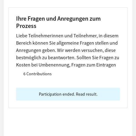
Ihre Fragen und Anregungen zum
Prozess
Liebe Teilnehmerinnen und Teilnehmer, in diesem
Bereich können Sie allgemeine Fragen stellen und
Anregungen geben. Wir werden versuchen, diese
bestmöglich zu beantworten. Sollten Sie Fragen zu
Kosten bei Umbenennung, Fragen zum Eintragen
von Vorschlägen oder ähnliche Fragen haben,
6 Contributions
verweisen wir auf die FAQs. Diese finden Sie unter
"Informationen".
Participation ended. Read result.