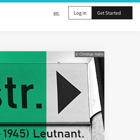
en
Log in
Get Started
© Christian Hahn