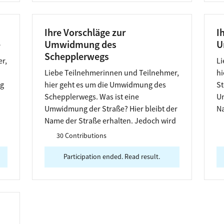
Ihre Vorschläge zur
I
e
Umwidmung des
U
Schepplerwegs
r,
Li
Liebe Teilnehmerinnen und Teilnehmer,
hi
ng
hier geht es um die Umwidmung des
St
Schepplerwegs. Was ist eine
Um
Umwidmung der Straße? Hier bleibt der
Na
Name der Straße erhalten. Jedoch wird
de
der Namenspate eine andere Person mit
g
30 Contributions
gleichem Namen.
Participation ended. Read result.