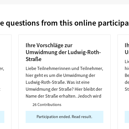
e questions from this online participa
Ihre Vorschläge zur
I
Umwidmung der Ludwig-Roth-
U
Straße
Li
r,
Liebe Teilnehmerinnen und Teilnehmer,
hi
hier geht es um die Umwidmung der
Be
Ludwig-Roth-Straße. Was ist eine
de
t
Umwidmung der Straße? Hier bleibt der
St
Name der Straße erhalten. Jedoch wird
Na
der Namenspate eine andere Person mit
g
26 Contributions
gleichem Namen.
Participation ended. Read result.