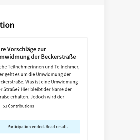
tion
hre Vorschläge zur
mwidmung der Beckerstraße
ebe Teilnehmerinnen und Teilnehmer,
er geht es um die Umwidmung der
ckerstraße. Was ist eine Umwidmung
r Straße? Hier bleibt der Name der
raße erhalten. Jedoch wird der
menspate eine andere Person mit
53 Contributions
leichem Namen.
Participation ended. Read result.