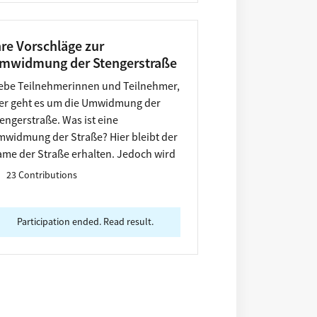
hre Vorschläge zur
mwidmung der Stengerstraße
ebe Teilnehmerinnen und Teilnehmer,
er geht es um die Umwidmung der
engerstraße. Was ist eine
widmung der Straße? Hier bleibt der
me der Straße erhalten. Jedoch wird
r Namenspate eine andere Person mit
23 Contributions
leichem Namen.
Participation ended. Read result.