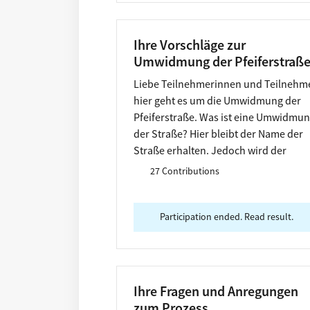
Ihre Vorschläge zur
Umwidmung der Pfeiferstraß
Liebe Teilnehmerinnen und Teilnehme
hier geht es um die Umwidmung der
Pfeiferstraße. Was ist eine Umwidmu
der Straße? Hier bleibt der Name der
Straße erhalten. Jedoch wird der
Namenspate eine andere Person mit
27 Contributions
gleichem Namen.
Participation ended. Read result.
Ihre Fragen und Anregungen
zum Prozess